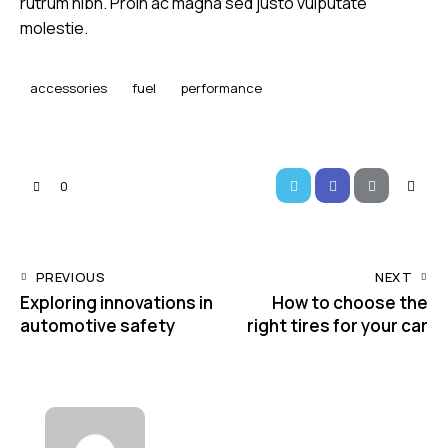
rutrum nibh. Proin ac magna sed justo vulputate
molestie.
accessories
fuel
performance
0
PREVIOUS
NEXT
Exploring innovations in
How to choose the
automotive safety
right tires for your car