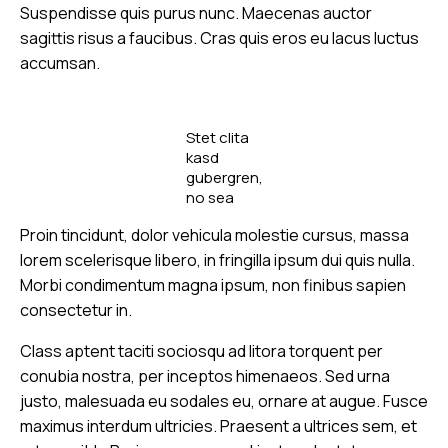
Suspendisse quis purus nunc. Maecenas auctor
sagittis risus a faucibus. Cras quis eros eu lacus luctus
accumsan.
Stet clita
kasd
gubergren,
no sea
sanctus
Proin tincidunt, dolor vehicula molestie cursus, massa
est labore
et dolore
lorem scelerisque libero, in fringilla ipsum dui quis nulla.
by
Kevin
Morbi condimentum magna ipsum, non finibus sapien
Smith
consectetur in.
Class aptent taciti sociosqu ad litora torquent per
conubia nostra, per inceptos himenaeos. Sed urna
justo, malesuada eu sodales eu, ornare at augue. Fusce
maximus interdum ultricies. Praesent a ultrices sem, et