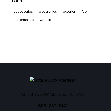
Tags
accessories
electronics
exterior
fuel
performance
wheels
405 5th Ave NW, Aberdeen SD 57401
605-252-8141