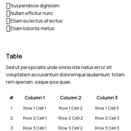
Suspendisse dignissim
Nullam efficitur nunc
Etiam eu lectus at lectus
Etiam lobortis metus
Table
Sed ut perspiciatis unde omnis iste natus error sit
voluptatem accusantium doloremque laudantium, totam
rem aperiam, eaque ipsa quae.
#
Column 1
Column 2
Column 3
1
Row 1 Cell 1
Row 1 Cell 2
Row 1 Cell 3
2
Row 2 Cell 1
Row 2 Cell 2
Row 2 Cell 3
3
Row 3 Cell 1
Row 3 Cell 2
Row 3 Cell 3