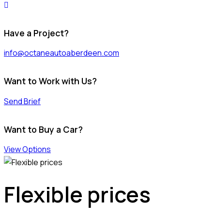
Have a Project?
info@octaneautoaberdeen.com
Want to Work with Us?
Send Brief
Want to Buy a Car?
View Options
Flexible prices