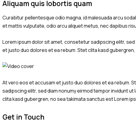
Aliquam quis lobortis quam
Curabitur pellentesque odio magna, id malesuada arcu sodale
et mattis vulputate, odio arcu aliquet metus, nec dapibus risu
Lorem ipsum dolor sit amet, consetetur sadipscing elitr, se
et justo duo dolores et ea rebum. Stet clita kasd gubergren
At vero eos et accusam et justo duo dolores et ea rebum. St
sadipscing elitr, sed diam nonumy eirmod tempor invidunt ut
clita kasd gubergren, no sea takimata sanctus est Lorem ipsu
Get in Touch